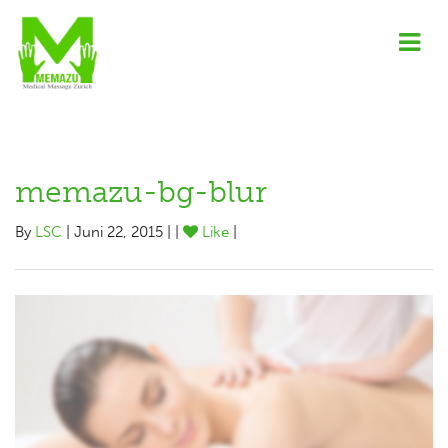
memazu-bg-blur
By
LSC
| Juni 22, 2015 | |
Like
|